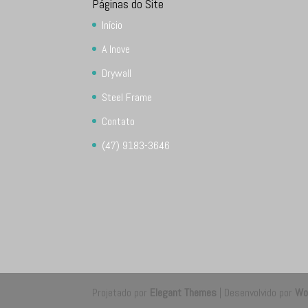
Páginas do Site
Início
A Inove
Drywall
Steel Frame
Contato
(47) 9183-3646
Projetado por
Elegant Themes
| Desenvolvido por
Wo