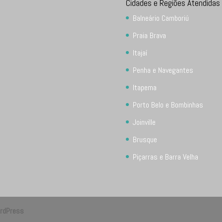
Cidades e Regiões Atendidas
Balneário Camboriú
Praia Brava
Itajaí
Penha e Navegantes
Itapema
Porto Belo e Bombinhas
Joinville
Brusque
Piçarras e Barra Velha
rdPress