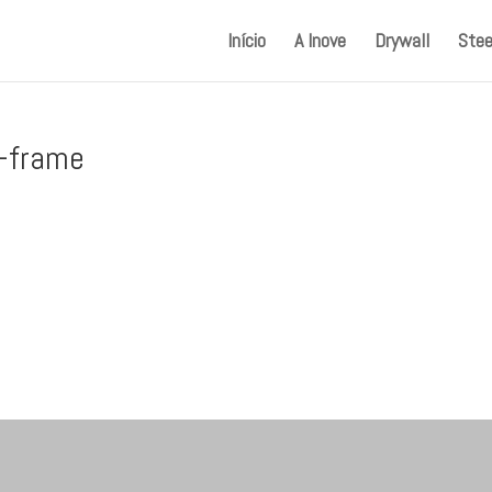
Início
A Inove
Drywall
Stee
l-frame