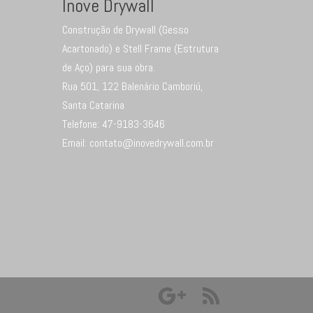
Inove Drywall
Construção de Drywall (Gesso
Acartonado) e Stell Frame (Estrutura
de Aço) para sua obra.
Rua 501, 122
Balenário Camboriú
,
Santa Catarina
Telefone:
47-9183-3646
Email: contato@inovedrywall.com.br