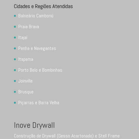
Cidades e Regiões Atendidas
Balneário Camboriú
Praia Brava
Itajaí
Penha e Navegantes
Itapema
Porto Belo e Bombinhas
Joinville
Brusque
Piçarras e Barra Velha
Inove Drywall
Construção de Drywall (Gesso Acartonado) e Stell Frame