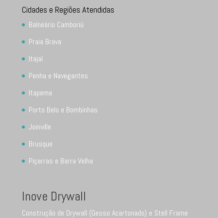
Cidades e Regiões Atendidas
Balneário Camboriú
Praia Brava
Itajaí
Penha e Navegantes
Itapema
Porto Belo e Bombinhas
Joinville
Brusque
Piçarras e Barra Velha
Inove Drywall
Construção de Drywall (Gesso Acartonado) e Stell Frame